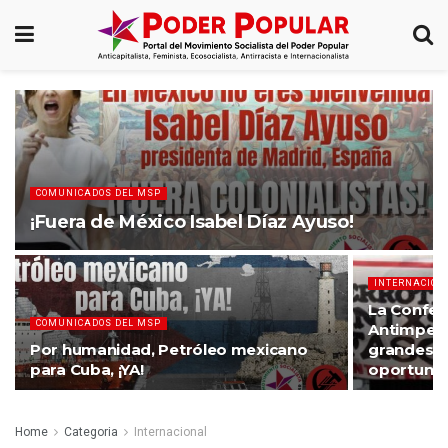
COMUNICADOS DEL MSP
¡Fuera de México Isabel Díaz Ayuso!
INTERNACION
La Confere
COMUNICADOS DEL MSP
Antimperia
Por humanidad, Petróleo mexicano
grandes lo
para Cuba, ¡YA!
oportuni
Home
Categoria
Internacional