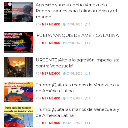
Agresión yanqui contra Venezuela:
Repercusiones para Latinoamérica y el
mundo
POR
MSP MÉXICO
13/01/2026
0
¡FUERA YANQUIS DE AMÉRICA LATINA!
POR
MSP MÉXICO
08/01/2026
0
URGENTE ¡Alto a la agresión imperialista
contra Venezuela!
POR
MSP MÉXICO
03/01/2026
1
Trump: ¡Quita las manos de Venezuela y
de América Latina!
POR
MSP MÉXICO
17/12/2025
0
Trump: ¡Quita las manos de Venezuela y
de América Latina!
POR
MSP MÉXICO
06/12/2025
1