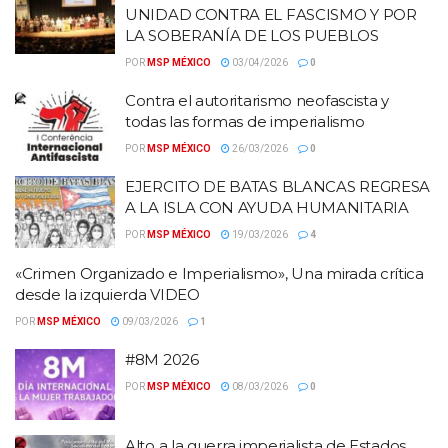
UNIDAD CONTRA EL FASCISMO Y POR
LA SOBERANÍA DE LOS PUEBLOS
POR
MSP MÉXICO
03/04/2026
0
Contra el autoritarismo neofascista y
todas las formas de imperialismo
POR
MSP MÉXICO
26/03/2026
0
EJERCITO DE BATAS BLANCAS REGRESA
A LA ISLA CON AYUDA HUMANITARIA
POR
MSP MÉXICO
19/03/2026
4
«Crimen Organizado e Imperialismo», Una mirada crítica
desde la izquierda VIDEO
POR
MSP MÉXICO
09/03/2026
1
#8M 2026
POR
MSP MÉXICO
08/03/2026
0
Alto a la guerra imperialista de Estados