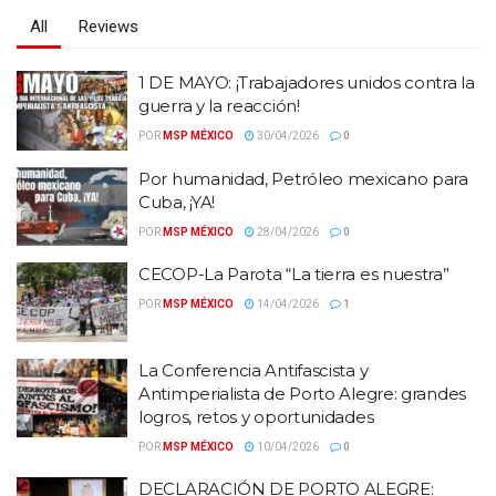
All
Reviews
1 DE MAYO: ¡Trabajadores unidos contra la
guerra y la reacción!
POR
MSP MÉXICO
30/04/2026
0
Por humanidad, Petróleo mexicano para
Cuba, ¡YA!
POR
MSP MÉXICO
28/04/2026
0
CECOP-La Parota “La tierra es nuestra”
POR
MSP MÉXICO
14/04/2026
1
La Conferencia Antifascista y
Antimperialista de Porto Alegre: grandes
logros, retos y oportunidades
POR
MSP MÉXICO
10/04/2026
0
DECLARACIÓN DE PORTO ALEGRE: