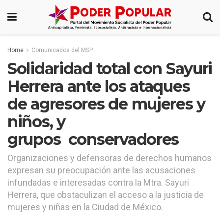
Home
Comunicados del MSP
Solidaridad total con Sayuri
Herrera ante los ataques
de agresores de mujeres y
niños, y
grupos conservadores
Organizaciones y defensoras de derechos humanos
expresan su preocupación ante las acusaciones
infundadas e interesadas contra la Mtra. Sayuri
Herrera, que obstaculizan el acceso a la justicia de
mujeres y niñas en la Ciudad de México.