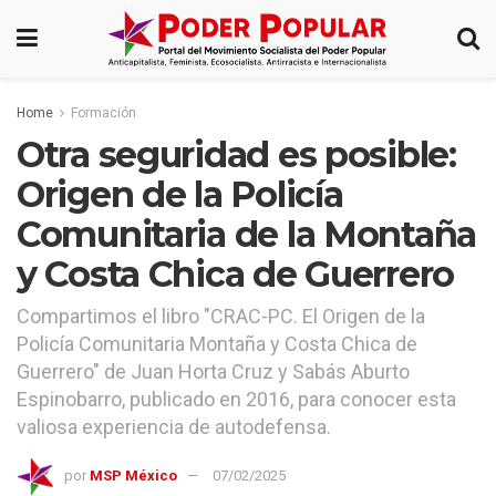
Home
Formación
Otra seguridad es posible:
Origen de la Policía
Comunitaria de la Montaña
y Costa Chica de Guerrero
Compartimos el libro "CRAC-PC. El Origen de la
Policía Comunitaria Montaña y Costa Chica de
Guerrero" de Juan Horta Cruz y Sabás Aburto
Espinobarro, publicado en 2016, para conocer esta
valiosa experiencia de autodefensa.
por
MSP México
07/02/2025