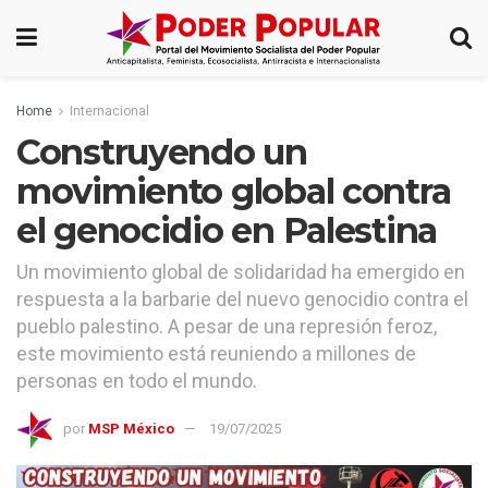
Home
Internacional
Construyendo un
movimiento global contra
el genocidio en Palestina
Un movimiento global de solidaridad ha emergido en
respuesta a la barbarie del nuevo genocidio contra el
pueblo palestino. A pesar de una represión feroz,
este movimiento está reuniendo a millones de
personas en todo el mundo.
por
MSP México
19/07/2025