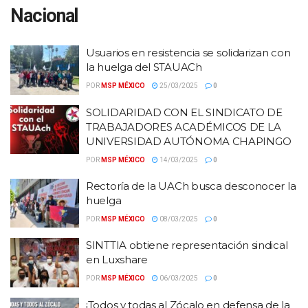
Nacional
Usuarios en resistencia se solidarizan con
la huelga del STAUACh
POR
MSP MÉXICO
25/03/2025
0
SOLIDARIDAD CON EL SINDICATO DE
TRABAJADORES ACADÉMICOS DE LA
UNIVERSIDAD AUTÓNOMA CHAPINGO
POR
MSP MÉXICO
14/03/2025
0
Rectoría de la UACh busca desconocer la
huelga
POR
MSP MÉXICO
08/03/2025
0
SINTTIA obtiene representación sindical
en Luxshare
POR
MSP MÉXICO
06/03/2025
0
¡Todos y todas al Zócalo en defensa de la