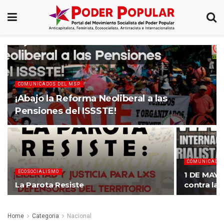
COMUNICADOS DEL MSP
¡Abajo la Reforma Neoliberal a las
Pensiones del ISSSTE!
COMUNICADOS
ECOSOCIALISMO
1 DE MAYO
La Parota Resiste
contra la 
Home
Categoria
Nacional