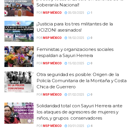
Soberanía Nacional!
POR
MSP MÉXICO
05/03/2025
1
¡Justicia para los tres militantes de la
UCIZONI asesinados!
POR
MSP MÉXICO
18/02/2025
0
Feministas y organizaciones sociales
respaldan a Sayuri Herrera
POR
MSP MÉXICO
15/02/2025
0
Otra seguridad es posible: Origen de la
Policía Comunitaria de la Montaña y Costa
Chica de Guerrero
POR
MSP MÉXICO
07/02/2025
0
Solidaridad total con Sayuri Herrera ante
los ataques de agresores de mujeres y
niños, y grupos conservadores
POR
MSP MÉXICO
30/01/2025
4